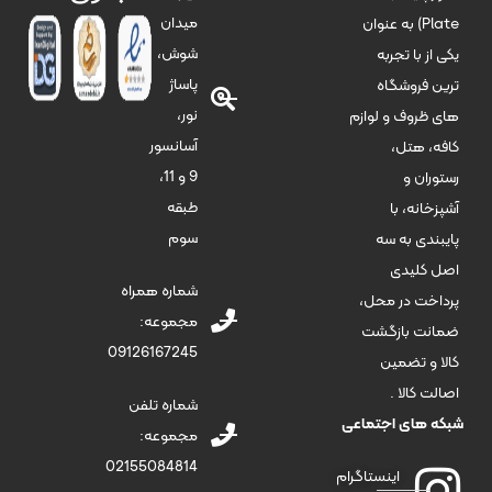
میدان
Plate) به عنوان
شوش،
یکی از با تجربه
پاساژ
ترین فروشگاه
نور،
های ظروف و لوازم
آسانسور
کافه، هتل،
9 و 11،
رستوران و
طبقه
آشپزخانه، با
سوم
پایبندی به سه
اصل کلیدی
شماره همراه
پرداخت در محل،
مجموعه:
ضمانت بازگشت
09126167245
کالا و تضمین
اصالت کالا .
شماره تلفن
شبکه های اجتماعی
مجموعه:
02155084814
اینستاگرام