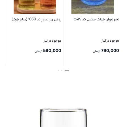
غن ریز ساور کد 1060 (سایز بزرگ)
نیم لیوان پاشا باغچه کد ۴۱۲۸۰
لیوان شیک 
وجود در انبار
موجود در انبار
موجود در ا
00,000
790,000
590,00
تومان
تومان
تن
بستن
بستن