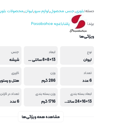
دسته:
بلوری
,
جنس محصول
,
لوازم سرو
,
لیوان
,
محصولات بلور
برند:
پاشاباغچه Pasabahce
ویژگی‌ها
نوع
ابعاد
جنس
لیوان
13×8×8 سانتی متر
شیشه
تعداد
وزن
کاربری
6 عدد
286 گرم
ابعاد بسته بندی
وزن بسته بندی
تعداد در کارتن 
13×16×24 سانتی متر
1716 گرم
6 عدد
مشاهده همه ویژگی‌ها