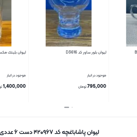
لیوان بلور ساور کد D3616
ليوان بلينك مكس م
موجود در انبار
موجود در انبار
1,400,000
795,000
تومان
تو
بستن
بستن
لیوان پاشاباغچه کد ۴۲۰۹۶۷ دست ۶ عددی