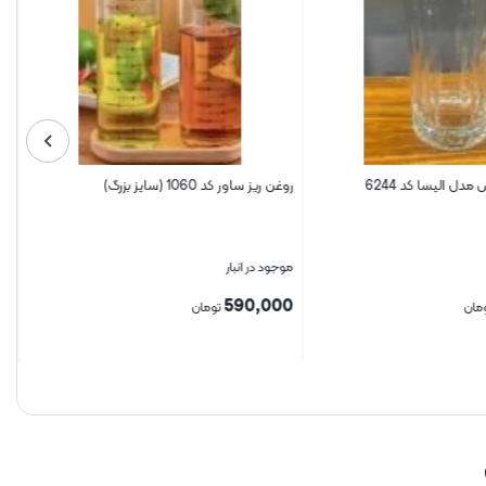
دل الیسا کد 6244
روغن ریز ساور کد 1060 (سایز بزرگ)
موجود در انبار
590,000
مان
تومان
بستن