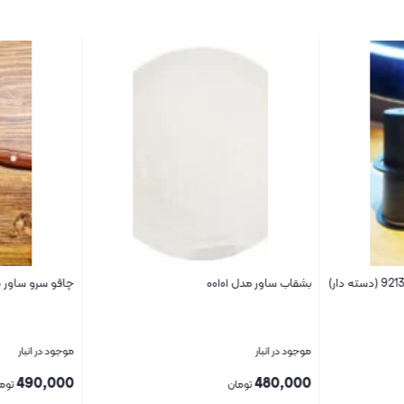
بشقاب ساور مدل ۰۰۱۰۱
چاقو سرو ساور کد 327 – دست 6 ع
موجود در انبار
موجود در انبار
490,000
480,000
تومان
توما