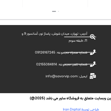
بستن
بستن
آدرس: تهران، میدان شوش، پاساژ نور، آسانسور 9 و
11، طبقه سوم
شماره همراه مجموعه: 09126167245
شماره تلفن مجموعه: 02155084814
ایمیل: info@savorvip.com
وبسایت متعلق به فروشگاه ساور می باشد (2025@)
طراحی توسط Iran Digital