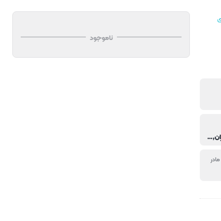
ی
ناموجود
هتل و رستوران,خانگی,فست فود و کافی شاپ
مادر