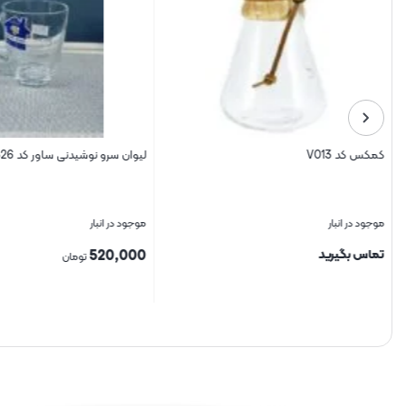
کمکس کد V013
لیوان سرو نوشیدنی ساور کد B26
موجود در انبار
موجود در انبار
تماس بگیرید
520,000
تومان
بستن
بستن