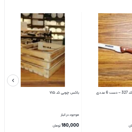
ددی
باکس چوبی کد ۷۱۵
موجود در انبار
180,000
ن
تومان