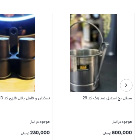
سطل یخ استیل ضد زنگ کد 29
نمکدان و فلفل پاش فلزی کد 9213D (دسته دار)
موجود در انبار
موجود در انبار
230,000
800,000
تومان
تومان