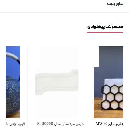
ساور پلیت
محصولات پیشنهادی
دیس مزه ساور مدل SL 80290
قوری چدن طرح دار ساور کد 323