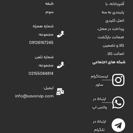
طبقه
آشپزخانه، با
سوم
پایبندی به سه
اصل کلیدی
شماره همراه
پرداخت در محل،
مجموعه:
ضمانت بازگشت
09126167245
کالا و تضمین
اصالت کالا .
شماره تلفن
شبکه های اجتماعی
مجموعه:
02155084814
اینستاگرام
ساور
ایمیل:
info@savorvip.com
ارتباط در
واتس اپ
ارتباط در
تلگرام