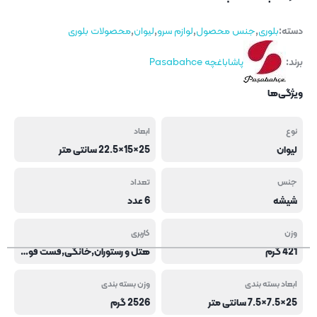
دسته:
بلوری
,
جنس محصول
,
لوازم سرو
,
لیوان
,
محصولات بلوری
برند:
پاشاباغچه Pasabahce
ویژگی‌ها
نوع
ابعاد
لیوان
25×15×22.5 سانتی متر
جنس
تعداد
شیشه
6 عدد
وزن
کاربری
421 گرم
هتل و رستوران,خانگی,فست فود و کافی شاپ
ابعاد بسته بندی
وزن بسته بندی
25×7.5×7.5 سانتی متر
2526 گرم