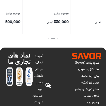
موجود در انبار
موجود در انبار
4,500,000
330,000
تومان
تومان
بستن
بستن
نماد های
آدرس:
تجاری ما
تهران،
ساور پلیت (Savor
میدان
Plate) به عنوان
شوش،
یکی از با تجربه
پاساژ
ترین فروشگاه
نور،
های ظروف و لوازم
آسانسور
کافه، هتل،
9 و 11،
رستوران و