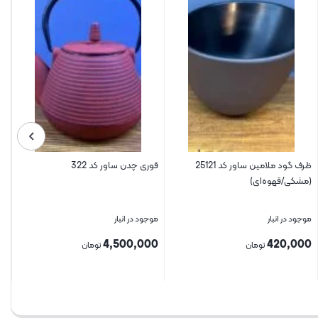
قوری چدن ساور کد 322
ظرف دو دسته ملامین ساور کد 25059
(مشکی/قهوه‌ای)
موجود در انبار
موجود در انبار
420,000
4,500,000
تومان
تومان
بستن
بستن