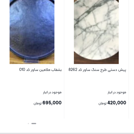
بشقاب ملامین ساور کد 010
ظرف گود ملامین ساور کد 25121
(مشکی/قهوه‌ای)
موجود در انبار
موجود در انبار
420,000
695,000
تومان
تومان
بستن
بستن