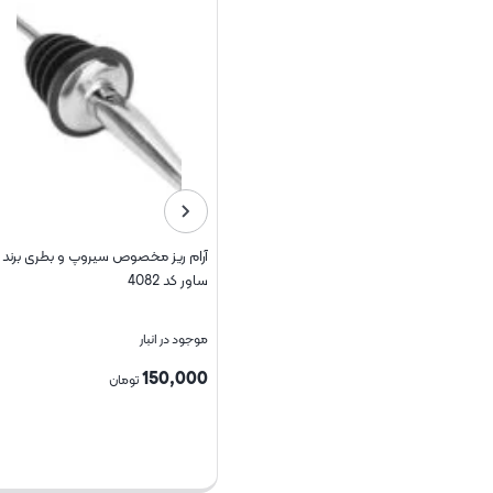
آرام ریز مخصوص سیروپ و بطری برند
پیش دستی طرح سنگ ساور کد 8262
ساور کد 4082
موجود در انبار
موجود در انبار
420,000
150,000
تومان
تومان
بستن
بستن