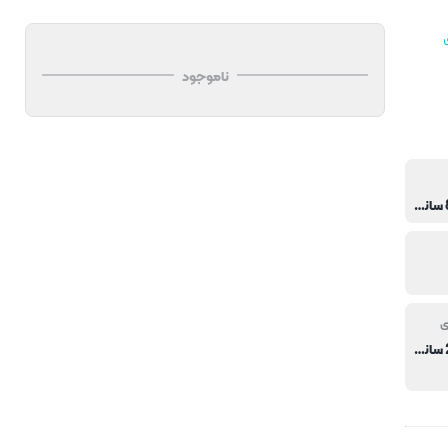
ناموجود
13×8.5×8.5 سانتی متر
ی
13×17×25.5 سانتی متر