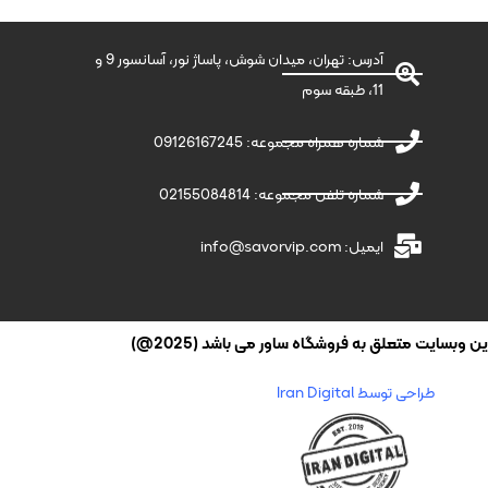
آدرس: تهران، میدان شوش، پاساژ نور، آسانسور 9 و
11، طبقه سوم
شماره همراه مجموعه: 09126167245
شماره تلفن مجموعه: 02155084814
ایمیل: info@savorvip.com
وبسایت متعلق به فروشگاه ساور می باشد (2025@)
طراحی توسط Iran Digital