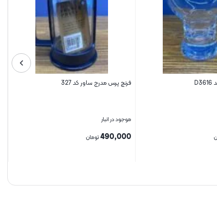
D3
فرنچ پرس مدرج ساور کد 327
موجود در انبار
490,000
ن
تومان
بستن