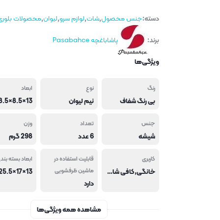
دسته:
جنس محصول
,
شات
,
لوازم سرو
,
لیوان
,
محصولات بلوری
برند:
پاشاباغچه Pasabahce
ویژگی‌ها
رنگ
نوع
ابعاد
بی رنگ شفاف
نیم لیوان
جنس
تعداد
وزن
شیشه
6 عدد
298 گرم
کاربری
قابلیت استفاده در
ابعاد بسته بند
خانگی,کافی شاپ و فست فود,هتل و رستوران
ماشین ظرفشویی
دارد
مشاهده همه ویژگی‌ها