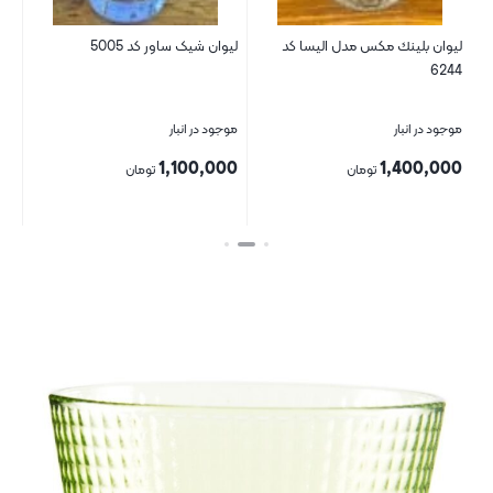
ليوان بلينك مكس مدل الیسا کد
لیوان شیک ساور کد 5005
لیو
6244
موجود در انبار
موجود در انبار
موج
00
1,100,000
1,400,000
تومان
تومان
بستن
بستن
بست