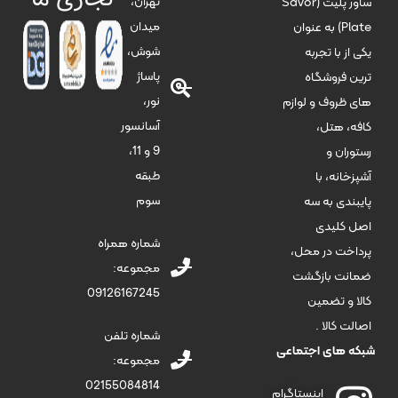
تهران،
ساور پلیت (Savor
میدان
Plate) به عنوان
شوش،
یکی از با تجربه
پاساژ
ترین فروشگاه
نور،
های ظروف و لوازم
آسانسور
کافه، هتل،
9 و 11،
رستوران و
طبقه
آشپزخانه، با
سوم
پایبندی به سه
اصل کلیدی
شماره همراه
پرداخت در محل،
مجموعه:
ضمانت بازگشت
09126167245
کالا و تضمین
اصالت کالا .
شماره تلفن
شبکه های اجتماعی
مجموعه:
02155084814
اینستاگرام