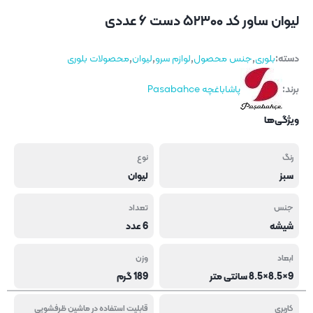
لیوان ساور کد ۵۲۳۰۰ دست ۶ عددی
دسته:
بلوری
,
جنس محصول
,
لوازم سرو
,
لیوان
,
محصولات بلوری
برند:
پاشاباغچه Pasabahce
ویژگی‌ها
رنگ
نوع
سبز
لیوان
جنس
تعداد
شیشه
6 عدد
ابعاد
وزن
9×8.5×8.5 سانتی متر
189 گرم
کاربری
قابلیت استفاده در ماشین ظرفشویی