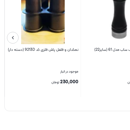
دل 61 (سایز22)
نمکدان و فلفل پاش فلزی کد 9213D (دسته دار)
نم
03
موجود در انبار
مو
0
230,000
ن
تومان
بستن
بس