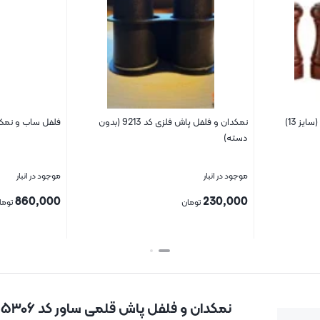
نمکدان و فلفل پاش فلزی کد 9213 (بدون
فلفل ساب و نمک ساب م
دسته)
موجود در انبار
موجود در انبار
860,000
230,000
تومان
توما
بستن
بستن
نمکدان و فلفل پاش قلمی ساور کد ۵۳۰۶