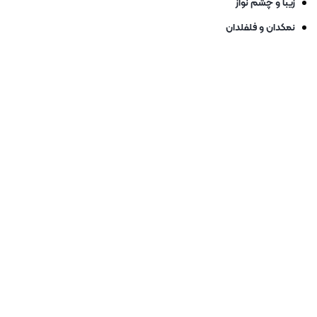
زیبا و چشم نواز
نمکدان و فلفلدان