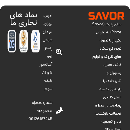
نماد های
آدرس:
تجاری ما
تهران،
ساور پلیت (Savor
میدان
Plate) به عنوان
شوش،
یکی از با تجربه
پاساژ
ترین فروشگاه
نور،
های ظروف و لوازم
آسانسور
کافه، هتل،
9 و 11،
رستوران و
طبقه
آشپزخانه، با
سوم
پایبندی به سه
اصل کلیدی
شماره همراه
پرداخت در محل،
مجموعه:
ضمانت بازگشت
09126167245
کالا و تضمین
اصالت کالا .