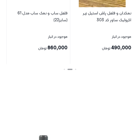
نمکدان و فلفل پاش استیل زیر
فلفل ساب و نمک ساب مدل 61
اکرولیک ساور کد 303
(سایز22)
(سای
موجود در انبار
موجود در انبار
موج
00
860,000
490,000
تومان
تومان
بستن
بستن
بست