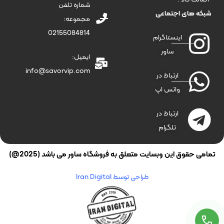
شماره تلفن
شبکه های اجتماعی
مجموعه:
02155084814
اینستاگرام
ساور
ایمیل:
info@savorvip.com
ارتباط در
واتس اپ
ارتباط در
تلگرام
تمامی حقوق این وبسایت متعلق به فروشگاه ساور می باشد (2025@)
طراحی توسط Iran Digital