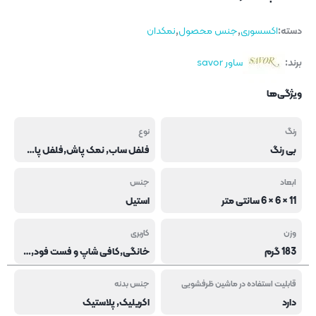
دسته:
اکسسوری
,
جنس محصول
,
نمکدان
برند:
ساور savor
ویژگی‌ها
رنگ
نوع
بی رنگ
فلفل ساب, نمک پاش,فلفل پاش,سماق پاش
ابعاد
جنس
11 × 6 × 6 سانتی متر
استیل
وزن
کاربری
183 گرم
خانگی,کافی شاپ و فست فود,هتل و رستوران
قابلیت استفاده در ماشین ظرفشویی
جنس بدنه
دارد
اکریلیک, پلاستیک