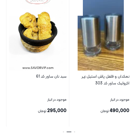
نمکدان و فلفل پاش استیل زیر
سبد نان ساور کد 61
نیم
اکرولیک ساور کد 303
موجود در انبار
موجود در انبار
موج
00
295,000
490,000
تومان
تومان
بستن
بستن
بست