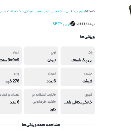
دسته:
بلوری
,
جنس محصول
,
لوازم سرو
,
لیوان
,
محصولات بلور
برند:
لیبی LIBBEY
ویژگی‌ها
رنگ
نوع
ابعاد
بی رنگ شفاف
لیوان
9×9×9 سانتی متر
جنس
تعداد
وزن
شیشه
6 عدد
276 گرم
کاربری
قابلیت استفاده در
تعداد در کارتن 
خانگی,کافی شاپ و فست فود,هتل و رستوران
ماشین ظرفشویی
6 عدد
دارد
مشاهده همه ویژگی‌ها