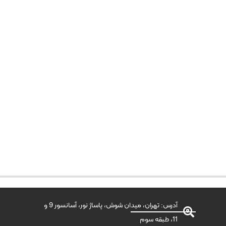
آدرس: تهران، میدان شوش، پاساژ نور، آسانسور 9 و
11، طبقه سوم