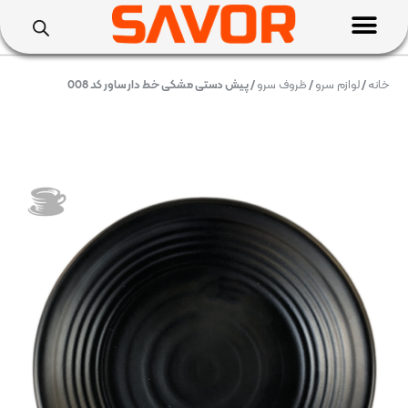
خانه
/
لوازم سرو
/
ظروف سرو
/ پيش دستی مشکی خط دار ساور کد 008