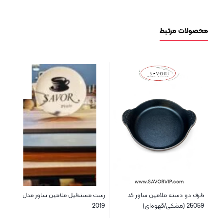
محصولات مرتبط
ظرف دو دسته ملامین ساور کد
رست مستطیل ملامین ساور مدل
بش
25059 (مشکی/قهوه‌ای)
2019
چرم کد 08