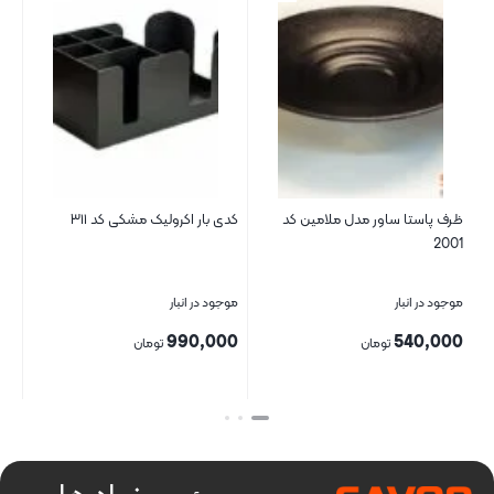
ر
ظرف پاستا ساور مدل ملامین کد
کدی بار اکرولیک مشکی کد ۳۱۱
ست 11 پارچه شیک
2001
موجود در انبار
موجود در انبار
موج
00
990,000
540,000
تومان
تومان
بستن
بستن
بست