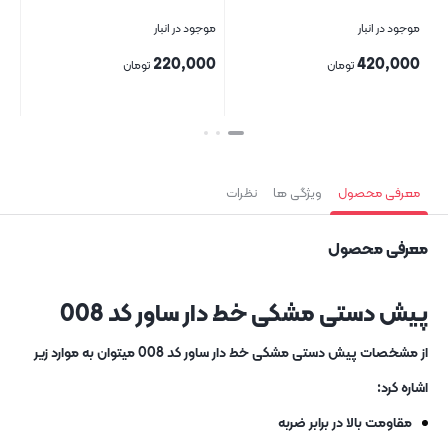
موجود در انبار
موجود در انبار
موج
00
220,000
420,000
تومان
تومان
بستن
بستن
بست
معرفی محصول
ویژگی ها
نظرات
معرفی محصول
پيش دستی مشکی خط دار ساور کد 008
از مشخصات پيش دستی مشکی خط دار ساور کد 008 میتوان به موارد زیر
اشاره کرد:
مقاومت بالا در برابر ضربه