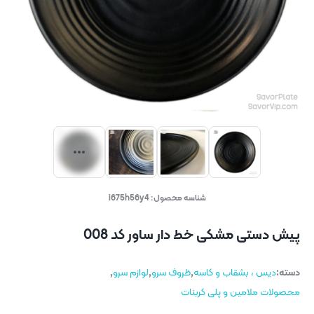
شناسه محصول:
i675h56y4
پيش دستی مشکی خط دار ساور کد 008
دسته:
دیس ، بشقاب و کاسه
,
ظروف سرو
,
لوازم سرو
,
محصولات ملامین و پلی کربنات