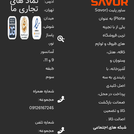
نماد های
آدرس:
تجاری ما
تهران،
ساور پلیت (Savor
میدان
Plate) به عنوان
شوش،
یکی از با تجربه
پاساژ
ترین فروشگاه
نور،
های ظروف و لوازم
آسانسور
کافه، هتل،
9 و 11،
رستوران و
طبقه
آشپزخانه، با
سوم
پایبندی به سه
اصل کلیدی
شماره همراه
پرداخت در محل،
مجموعه:
ضمانت بازگشت
09126167245
کالا و تضمین
اصالت کالا .
شماره تلفن
شبکه های اجتماعی
مجموعه: