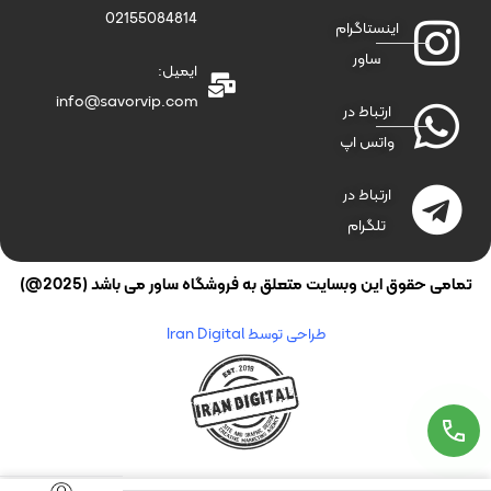
02155084814
اینستاگرام
ساور
ایمیل:
info@savorvip.com
ارتباط در
واتس اپ
ارتباط در
تلگرام
تمامی حقوق این وبسایت متعلق به فروشگاه ساور می باشد (2025@)
طراحی توسط Iran Digital