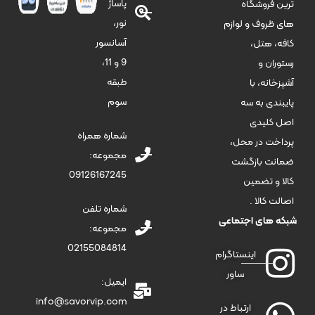
پاساژ
ترین فروشگاه
نور،
های ظروف و لوازم
آسانسور
کافه، هتل،
9 و 11،
رستوران و
طبقه
آشپزخانه، با
سوم
پایبندی به سه
اصل کلیدی
شماره همراه
پرداخت در محل،
مجموعه:
ضمانت بازگشت
09126167245
کالا و تضمین
اصالت کالا .
شماره تلفن
شبکه های اجتماعی
مجموعه:
02155084814
اینستاگرام
ساور
ایمیل:
info@savorvip.com
ارتباط در