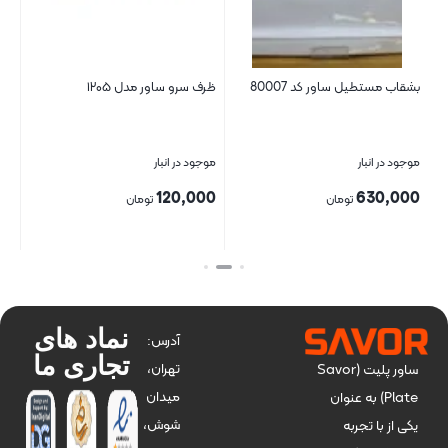
2
بشقاب مستطیل ساور کد 80007
ظرف سرو ساور مدل ۱۲۰۵
(سای
موجود در انبار
موجود در انبار
موج
00
120,000
630,000
تومان
تومان
بستن
بستن
بست
نماد های
آدرس:
تجاری ما
تهران،
ساور پلیت (Savor
میدان
Plate) به عنوان
شوش،
یکی از با تجربه