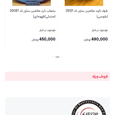
ظرف گود ملامین ساور کد 25121
بشقاب گرد ملامین ساور کد 25087
ظر
(طوسی)
(مشکی/قهوه‌ای)
25059 (
موجود در انبار
موجود در انبار
موج
00
450,000
490,000
تومان
تومان
بستن
بستن
بست
فروش ویژه