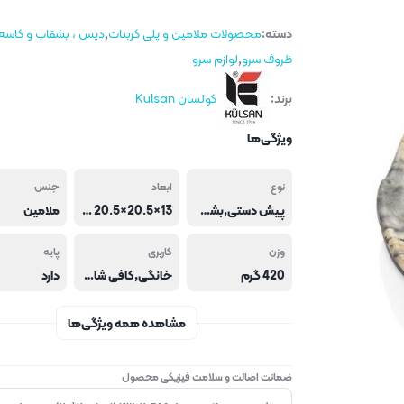
دسته:
محصولات ملامین و پلی کربنات
,
دیس ، بشقاب و کاسه
ظروف سرو
,
لوازم سرو
برند:
کولسان Kulsan
ویژگی‌ها
نوع
ابعاد
جنس
پیش دستی,بشقاب,ظرف سرو
13×20.5×20.5 سانتی متر
ملامین
وزن
کاربری
پایه
420 گرم
خانگی,کافی شاپ و فست فود,هتل و رستوران
دارد
مشاهده همه ویژگی‌ها
ضمانت اصالت و سلامت فیزیکی محصول