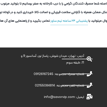
ه شما مصرف کنندگان گرامی را با درب کارخانه به صفر برسانیم تا بتوانید مرغو
کل ممکن همراه با گارانتی سلامت فیزیکی و اصالت کالا خریداری کنید و در کوتاه 
ل میتوانید با
پشتیبانی ۲۴ ساعته تیم ساور
تماس بگیرید و از راهنمایی های آن ها اس
آدرس: تهران، میدان شوش، پاساژ نور، آسانسور 9 و
11، طبقه سوم
شماره همراه مجموعه: 09126167245
شماره تلفن مجموعه: 02155084814
ایمیل: info@savorvip.com