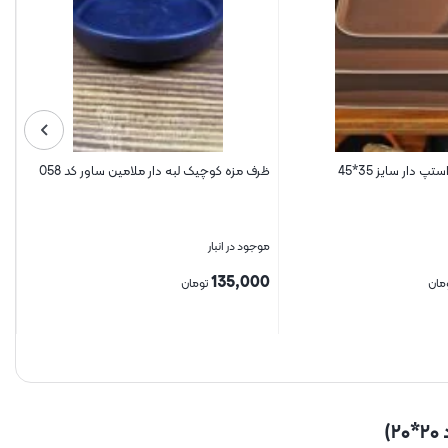
دار سایز 35*45
ظرف مزه کوچیک لبه دار ملامین ساور کد 058
ار
موجود در انبار
مو
0
135,000
مان
تومان
بستن
بس