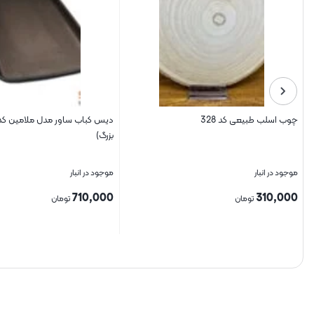
چوب اسلب طبیعی کد 328
بزرگ)
موجود در انبار
موجود در انبار
710,000
310,000
تومان
تومان
بستن
بستن