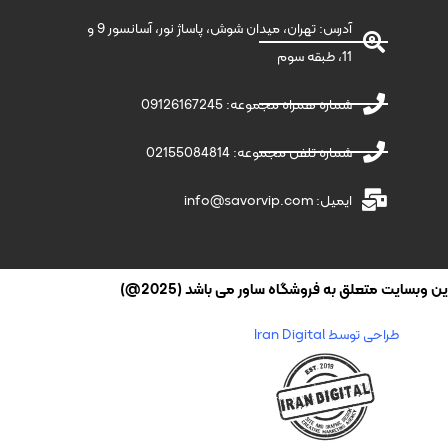
آدرس: تهران، میدان شوش، پاساژ نور، آسانسور 9 و
11، طبقه سوم
شماره همراه مجموعه: 09126167245
شماره تلفن مجموعه: 02155084814
ایمیل: info@savorvip.com
وبسایت متعلق به فروشگاه ساور می باشد (2025@)
طراحی توسط Iran Digital