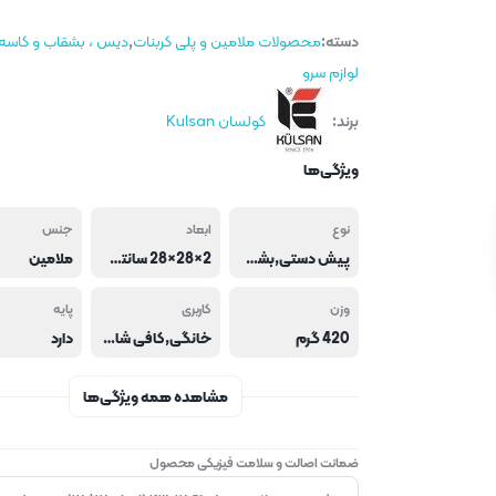
دسته:
محصولات ملامین و پلی کربنات
,
دیس ، بشقاب و کاسه
لوازم سرو
برند:
کولسان Kulsan
ویژگی‌ها
نوع
ابعاد
جنس
پیش دستی,بشقاب,ظرف سرو
2×28×28 سانتی متر
ملامین
وزن
کاربری
پایه
420 گرم
خانگی,کافی شاپ و فست فود,هتل و رستوران
دارد
مشاهده همه ویژگی‌ها
ضمانت اصالت و سلامت فیزیکی محصول