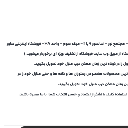
شما برای خرید حضوری نیز میتوانید به فروشگاه در آدرس : تهران – میدان شوش – خیابان صابونیان – خیابان کاخ جوانان – مجتمع نور – آسانسور ۹ یا ۱۱ – طبقه سوم – واحد ۳A – فروشگاه اینترنتی ساور
ه از طریق وب سایت فروشگاه از تخفیف ویژه ای برخوردار میشوید.)
ل را در کوتاه ترین زمان ممکن درب منزل خود تحویل بگیرید.
ب ترین محصولات مخصوص رستوران ها و کافه ها و حتی منازل خود را در
ترین زمان ممکن درب منزل خود تحویل بگیرید.
تفاده کنید. با تشکر از اعتماد و حسن انتخاب شما. با ما همراه باشید.