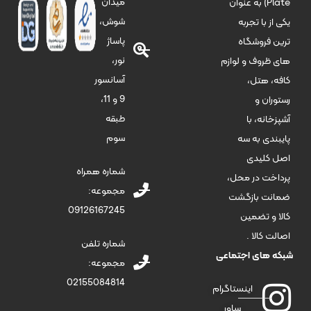
میدان
Plate) به عنوان
شوش،
یکی از با تجربه
پاساژ
ترین فروشگاه
نور،
های ظروف و لوازم
آسانسور
کافه، هتل،
9 و 11،
رستوران و
طبقه
آشپزخانه، با
سوم
پایبندی به سه
اصل کلیدی
شماره همراه
پرداخت در محل،
مجموعه:
ضمانت بازگشت
09126167245
کالا و تضمین
اصالت کالا .
شماره تلفن
شبکه های اجتماعی
مجموعه:
02155084814
اینستاگرام
ساور