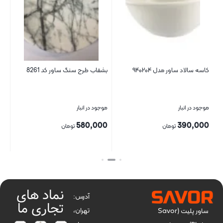
کاسه سالاد ساور مدل ۹۴۰۲۰۴
بشقاب طرح سنگ ساور کد 8261
گلس ری
موجود در انبار
موجود در انبار
موج
00
580,000
390,000
تومان
تومان
بستن
بستن
بست
نماد های
آدرس:
تجاری ما
تهران،
ساور پلیت (Savor