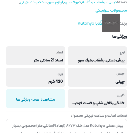
دسته:
دیس ، بشقاب و کاسه
,
ظروف سرو
,
لوازم سرو
,
محصولات چینی
,
محصولات سرامیکی
برند:
کُتایا Kütahya
ویژگی‌ها
نوع
ابعاد
پیش دستی,بشقاب,ظرف سرو
ابعاد 21 سانتی متر
جنس
وزن
چینی
420 گرم
کاربری
مشاهده همه ویژگی‌ها
خانگی,کافی شاپ و فست فود,هتل و رستوران
ضمانت اصالت و سلامت فیزیکی محصول
پیش دستی Kütahya مدل بلک ۸۲۷۳ (ابعاد ۲۱ سانتی متر) محصولی بسیار