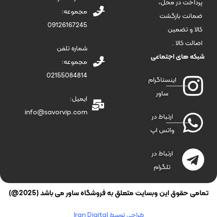
پرداخت در محل،
مجموعه:
ضمانت بازگشت
09126167245
کالا و تضمین
اصالت کالا .
شماره تلفن
شبکه های اجتماعی
مجموعه:
02155084814
اینستاگرام
ساور
ایمیل:
info@savorvip.com
ارتباط در
واتس اپ
ارتباط در
تلگرام
تمامی حقوق این وبسایت متعلق به فروشگاه ساور می باشد (2025@)
طراحی توسط Iran Digital