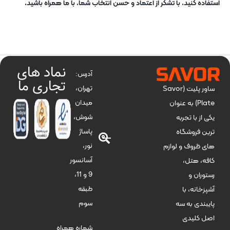
استفاده کنید. با تشکر از اعتماد و حسن انتخاب شما. با ما همراه باشید.
نماد های
آدرس:
تجاری ما
تهران،
ساور پلیت (Savor
میدان
Plate) به عنوان
شوش،
یکی از با تجربه
پاساژ
ترین فروشگاه
نور،
های ظروف و لوازم
آسانسور
کافه، هتل،
9 و 11،
رستوران و
طبقه
آشپزخانه، با
سوم
پایبندی به سه
اصل کلیدی
شماره همراه