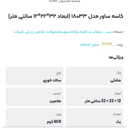
شناسه محصول:
5249
کاسه ساور مدل ۱۸۰۳۳ (ابعاد ۳۲*۲۲*۱۲ سانتی متر)
دسته:
دیس ، بشقاب و کاسه
,
لوازم سرو
,
محصولات ملامین و پلی کربنات
برند:
ساور savor
ویژگی‌ها
رنگ
نوع
مشکی
سالاد خوری
ابعاد
جنس
12 × 22 × 32 سانتی متر
ملامین
تعداد
وزن
یک
609 گرم