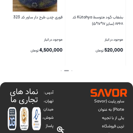
بشقاب گود متوسط Kütahya کد
قوری چدن طرح دار ساور کد 323
جا 
۸۲۶۸ (سایز ۱۷*۱۷*۵)
موجود در انبار
موجود در انبار
موج
00
4,500,000
520,000
تومان
تومان
بستن
بستن
بست
نماد های
آدرس:
تجاری ما
تهران،
ساور پلیت (Savor
میدان
Plate) به عنوان
شوش،
یکی از با تجربه
پاساژ
ترین فروشگاه