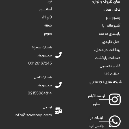
نور،
های ظروف و لوازم
آسانسور
کافه، هتل،
9 و 11،
رستوران و
طبقه
آشپزخانه، با
سوم
پایبندی به سه
اصل کلیدی
شماره همراه
پرداخت در محل،
مجموعه:
ضمانت بازگشت
09126167245
کالا و تضمین
اصالت کالا .
شماره تلفن
شبکه های اجتماعی
مجموعه:
02155084814
اینستاگرام
ساور
ایمیل:
info@savorvip.com
ارتباط در
واتس اپ