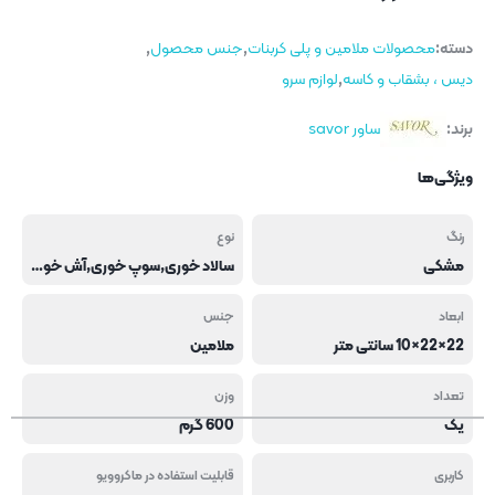
دسته:
محصولات ملامین و پلی کربنات
,
جنس محصول
,
دیس ، بشقاب و کاسه
,
لوازم سرو
برند:
ساور savor
ویژگی‌ها
رنگ
نوع
مشکی
سالاد خوری,سوپ خوری,آش خوری
ابعاد
جنس
22×22×10 سانتی متر
ملامین
تعداد
وزن
یک
600 گرم
کاربری
قابلیت استفاده در ماکروویو