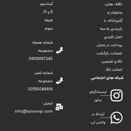
آسانسور
کافه، هتل،
9 و 11،
رستوران و
طبقه
آشپزخانه، با
سوم
پایبندی به سه
اصل کلیدی
شماره همراه
پرداخت در محل،
مجموعه:
ضمانت بازگشت
09126167245
کالا و تضمین
اصالت کالا .
شماره تلفن
شبکه های اجتماعی
مجموعه:
02155084814
اینستاگرام
ساور
ایمیل:
info@savorvip.com
ارتباط در
واتس اپ