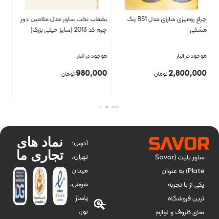
اب تخت ساور مدل ملامین دور
ظرف پياله ساور مدل ۰۰۵۱
ظرف پاستا 
 (سایز خیلی بزرگ)
2001
د در انبار
موجود در انبار
موجود در انبا
540,000
180,000
980,0
تومان
تومان
ن
بستن
بستن
نماد های
آدرس:
تجاری ما
تهران،
ساور پلیت (Savor
میدان
Plate) به عنوان
شوش،
یکی از با تجربه
پاساژ
ترین فروشگاه
نور،
های ظروف و لوازم