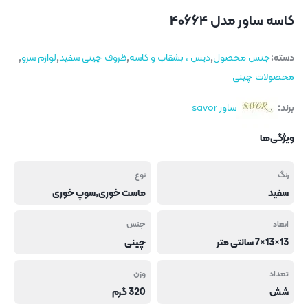
کاسه ساور مدل ۴۰۶۶۴
دسته:
جنس محصول
,
دیس ، بشقاب و کاسه
,
ظروف چینی سفید
,
لوازم سرو
,
محصولات چینی
برند:
ساور savor
ویژگی‌ها
رنگ
نوع
سفید
ماست خوری,سوپ خوری
ابعاد
جنس
13×13×7 سانتی متر
چینی
تعداد
وزن
شش
320 گرم