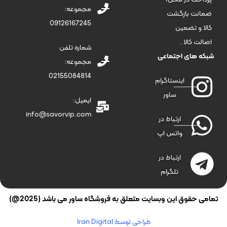
مجموعه:
ضمانت بازگشت
09126167245
کالا و تضمین
اصالت کالا .
شماره تلفن
شبکه های اجتماعی
مجموعه:
02155084814
اینستاگرام
ساور
ایمیل:
info@savorvip.com
ارتباط در
واتس اپ
ارتباط در
تلگرام
تمامی حقوق این وبسایت متعلق به فروشگاه ساور می باشد (2025@)
طراحی توسط Iran Digital