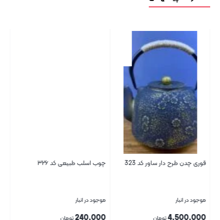
ر کد
قوری چدن طرح دار ساور کد 323
چوب اسلب طبیعی کد ۳۲۶
شوك
موجود در انبار
موجود در انبار
موج
00
240,000
4,500,000
تومان
تومان