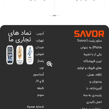
بستن
بستن
بست
نماد های
آدرس:
تجاری ما
تهران،
ساور پلیت (Savor
میدان
Plate) به عنوان
شوش،
یکی از با تجربه
پاساژ
ترین فروشگاه
نور،
های ظروف و لوازم
آسانسور
کافه، هتل،
9 و 11،
رستوران و
طبقه
آشپزخانه، با
سوم
پایبندی به سه
اصل کلیدی
شماره همراه
پرداخت در محل،