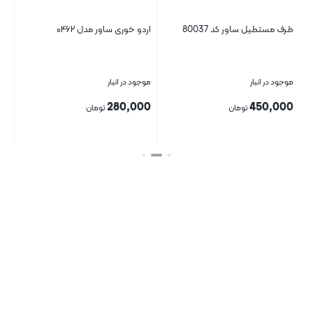
ظرف مستطیل ساور کد 80037
اردو خوری ساور مدل ۰۴۶۲
پيا
موجود در انبار
موجود در انبار
موج
00
280,000
450,000
تومان
تومان
بستن
بستن
بست