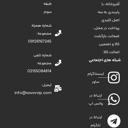
طبقه
آشپزخانه، با
سوم
پایبندی به سه
اصل کلیدی
شماره همراه
پرداخت در محل،
مجموعه:
ضمانت بازگشت
09126167245
کالا و تضمین
اصالت کالا .
شماره تلفن
شبکه های اجتماعی
مجموعه:
02155084814
اینستاگرام
ساور
ایمیل:
info@savorvip.com
ارتباط در
واتس اپ
ارتباط در
تلگرام