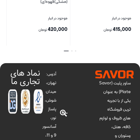
(مشکی/قهوه‌ای)
موجود در انبار
موجود در انبار
420,000
415,000
تومان
تومان
بستن
بستن
نماد های
آدرس:
تجاری ما
تهران،
ساور پلیت (Savor
میدان
Plate) به عنوان
شوش،
یکی از با تجربه
پاساژ
ترین فروشگاه
نور،
های ظروف و لوازم
آسانسور
کافه، هتل،
9 و 11،
رستوران و