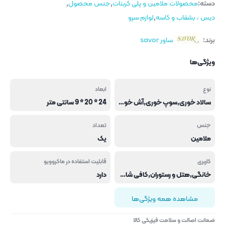
دسته:
محصولات ملامین و پلی کربنات
,
جنس محصول
,
دیس ، بشقاب و کاسه
,
لوازم سرو
برند:
ساور savor
ویژگی‌ها
نوع
ابعاد
سالاد خوری,سوپ خوری,آش خوری
24 * 20 * 9 سانتی متر
جنس
تعداد
ملامین
یک
کاربری
قابلیت استفاده در ماکروویو
خانگی,هتل و رستوران,کافی شاپ و فست فود
دارد
مشاهده همه ویژگی‌ها
ضمانت اصالت و سلامت فیزیکی کالا