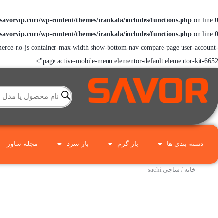
savorvip.com/wp-content/themes/irankala/includes/functions.php
on line
0
savorvip.com/wp-content/themes/irankala/includes/functions.php
on line
0
erce-no-js container-max-width show-bottom-nav compare-page user-account-
page active-mobile-menu elementor-default elementor-kit-6652">
دسته بندی ها
بار گرم
بار سرد
مجله ساور
خانه
/ ساچی sachi