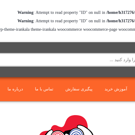
Warning
: Attempt to read property "ID" on null in
/home/h317276/
Warning
: Attempt to read property "ID" on null in
/home/h317276/
go wp-theme-irankala theme-irankala woocommerce woocommerce-page woocomm
آموزش خرید
پیگیری سفارش
تماس با ما
درباره ما