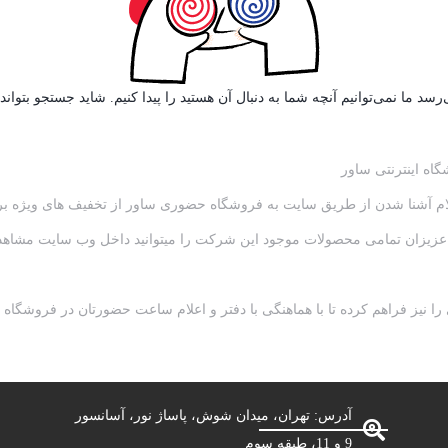
رسد ما نمی‌توانیم آنچه شما به دنبال آن هستید را پیدا کنیم. شاید جستجو بتواند
اعلام آشنا شدن از طریق سایت به فروشگاه حضوری ساور از تخفیف های ویژه ب
ی ساور ، نمایندگی محصولات ساچی sachi بوده و شما عزیزان تمامی محصولات موجود این شرکت را میتوا
را نیز فراهم کرده تا با هماهنگی با دفتر و اعلام ساعت حضورتان در فروشگ
آدرس: تهران، میدان شوش، پاساژ نور، آسانسور
9 و 11، طبقه سوم