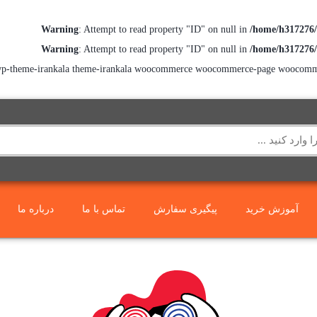
Warning
: Attempt to read property "ID" on null in
/home/h317276/
Warning
: Attempt to read property "ID" on null in
/home/h317276/
go wp-theme-irankala theme-irankala woocommerce woocommerce-page woocomm
آموزش خرید
پیگیری سفارش
تماس با ما
درباره ما