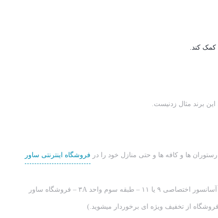
 کمک کند.
توران ها و کافه ها و حتی منازل خود را در
فروشگاه اینترنتی ساور
شما برای خرید حضوری نیز میتوانید به فروشگاه در آدرس : تهران – میدان شوش – خیابان صابونیان – خیابان کاخ جوانان (دشتبان زاده) – مجتمع نور – آسانسور اختصاصی ۹ یا ۱۱ – طبقه سوم واحد ۳A – فروشگاه ساور
وشگاه از تخفیف ویژه ای برخوردار میشوید.)