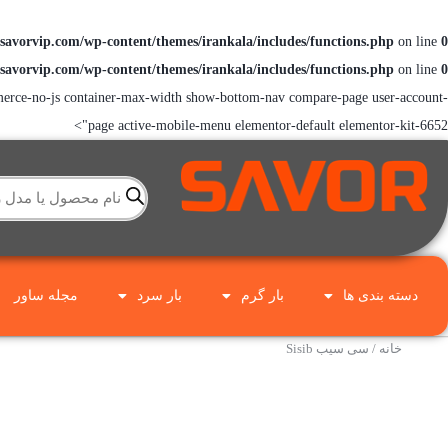
savorvip.com/wp-content/themes/irankala/includes/functions.php
on line
0
savorvip.com/wp-content/themes/irankala/includes/functions.php
on line
0
erce-no-js container-max-width show-bottom-nav compare-page user-account-
page active-mobile-menu elementor-default elementor-kit-6652">
دسته بندی ها
بار گرم
بار سرد
مجله ساور
خانه
/ سی سیب Sisib