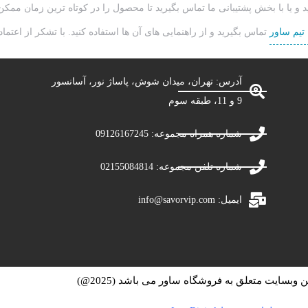
 و یا با بخش پشتیبانی ما تماس بگیرید تا محصول را در کوتاه ترین زمان ممک
تماس بگیرید و از راهنمایی های آن ها استفاده کنید. با تشکر از اعتما
آدرس: تهران، میدان شوش، پاساژ نور، آسانسور
9 و 11، طبقه سوم
شماره همراه مجموعه: 09126167245
شماره تلفن مجموعه: 02155084814
ایمیل: info@savorvip.com
وبسایت متعلق به فروشگاه ساور می باشد (2025@)