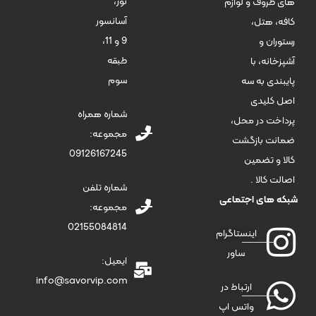
نور،
های ظروف و لوازم
آسانسور
کافه، هتل،
9 و 11،
رستوران و
طبقه
آشپزخانه، با
سوم
پایبندی به سه
اصل کلیدی
شماره همراه
پرداخت در محل،
مجموعه:
ضمانت بازگشت
09126167245
کالا و تضمین
اصالت کالا .
شماره تلفن
شبکه های اجتماعی
مجموعه:
02155084814
اینستاگرام
ساور
ایمیل:
info@savorvip.com
ارتباط در
واتس اپ