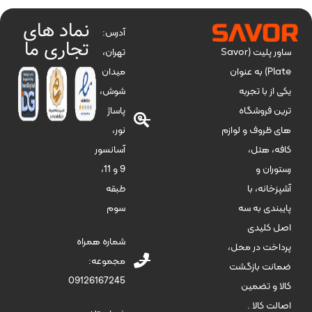
نماد های
آدرس:
تجاری ما
تهران،
ساور پلیت (Savor
میدان
Plate) به عنوان
شوش،
یکی از با تجربه
پاساژ
ترین فروشگاه
نور،
های ظروف و لوازم
آسانسور
کافه، هتل،
9 و 11،
رستوران و
طبقه
آشپزخانه، با
سوم
پایبندی به سه
اصل کلیدی
شماره همراه
پرداخت در محل،
مجموعه:
ضمانت بازگشت
09126167245
کالا و تضمین
اصالت کالا .