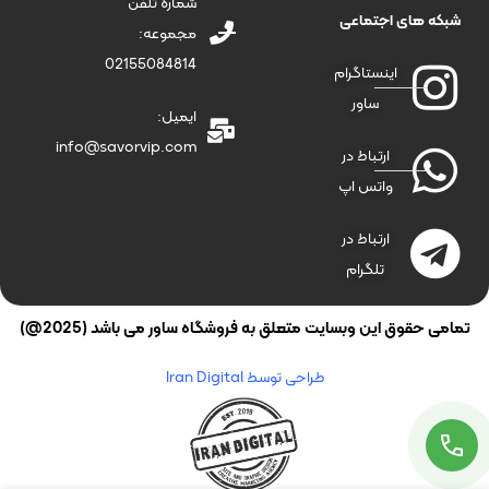
شماره تلفن
شبکه های اجتماعی
مجموعه:
02155084814
اینستاگرام
ساور
ایمیل:
info@savorvip.com
ارتباط در
واتس اپ
ارتباط در
تلگرام
تمامی حقوق این وبسایت متعلق به فروشگاه ساور می باشد (2025@)
طراحی توسط Iran Digital