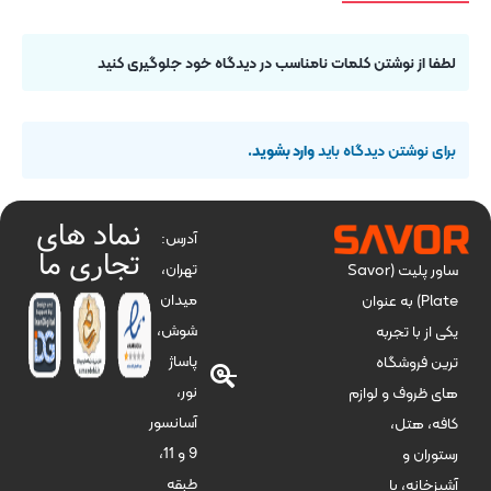
لطفا از نوشتن کلمات نامناسب در دیدگاه خود جلوگیری کنید
برای نوشتن دیدگاه باید
وارد بشوید
.
نماد های
آدرس:
تجاری ما
تهران،
ساور پلیت (Savor
میدان
Plate) به عنوان
شوش،
یکی از با تجربه
پاساژ
ترین فروشگاه
نور،
های ظروف و لوازم
آسانسور
کافه، هتل،
9 و 11،
رستوران و
طبقه
آشپزخانه، با