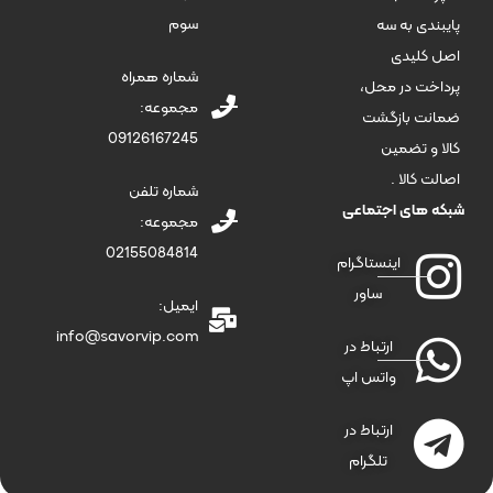
سوم
پایبندی به سه
اصل کلیدی
شماره همراه
پرداخت در محل،
مجموعه:
ضمانت بازگشت
09126167245
کالا و تضمین
اصالت کالا .
شماره تلفن
شبکه های اجتماعی
مجموعه:
02155084814
اینستاگرام
ساور
ایمیل:
info@savorvip.com
ارتباط در
واتس اپ
ارتباط در
تلگرام