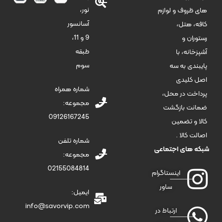
نور،
های ظروف و لوازم
آسانسور
کافه، هتل،
9 و 11،
رستوران و
طبقه
آشپزخانه، با
سوم
پایبندی به سه
اصل کلیدی
شماره همراه
پرداخت در محل،
مجموعه:
ضمانت بازگشت
09126167245
کالا و تضمین
اصالت کالا .
شماره تلفن
شبکه های اجتماعی
مجموعه:
02155084814
اینستاگرام
ساور
ایمیل:
info@savorvip.com
ارتباط در