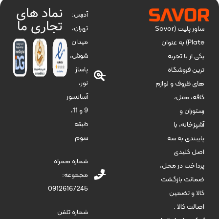
نماد های
آدرس:
تجاری ما
تهران،
ساور پلیت (Savor
میدان
Plate) به عنوان
شوش،
یکی از با تجربه
پاساژ
ترین فروشگاه
نور،
های ظروف و لوازم
آسانسور
کافه، هتل،
9 و 11،
رستوران و
طبقه
آشپزخانه، با
سوم
پایبندی به سه
اصل کلیدی
شماره همراه
پرداخت در محل،
مجموعه:
ضمانت بازگشت
09126167245
کالا و تضمین
اصالت کالا .
شماره تلفن