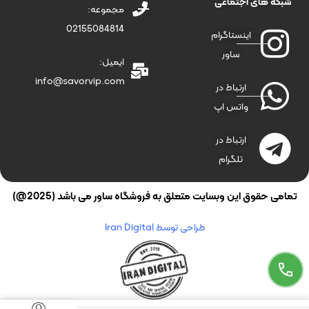
شبکه های اجتماعی
مجموعه:
02155084814
اینستاگرام
ساور
ایمیل:
info@savorvip.com
ارتباط در
واتس اپ
ارتباط در
تلگرام
تمامی حقوق این وبسایت متعلق به فروشگاه ساور می باشد (2025@)
طراحی توسط Iran Digital