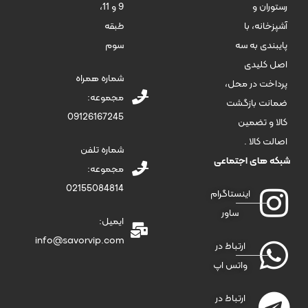
9 و 11،
رستوران و
طبقه
آشپزخانه، با
سوم
پایبندی به سه
اصل کلیدی
شماره همراه
پرداخت در محل،
مجموعه:
ضمانت بازگشت
09126167245
کالا و تضمین
اصالت کالا .
شماره تلفن
شبکه های اجتماعی
مجموعه:
02155084814
اینستاگرام
ساور
ایمیل:
info@savorvip.com
ارتباط در
واتس اپ
ارتباط در