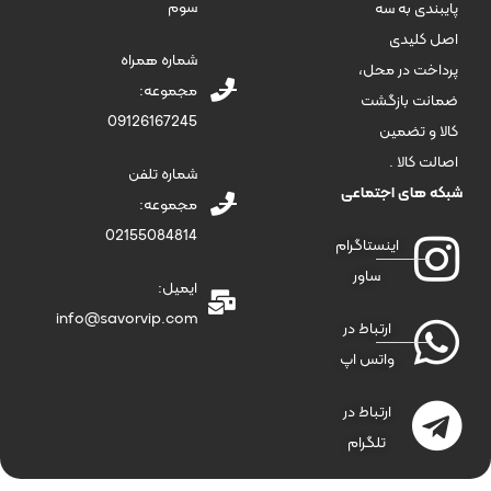
سوم
پایبندی به سه
اصل کلیدی
شماره همراه
پرداخت در محل،
مجموعه:
ضمانت بازگشت
09126167245
کالا و تضمین
اصالت کالا .
شماره تلفن
شبکه های اجتماعی
مجموعه:
02155084814
اینستاگرام
ساور
ایمیل:
info@savorvip.com
ارتباط در
واتس اپ
ارتباط در
تلگرام