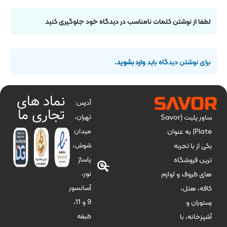
لطفا از نوشتن کلمات نامناسب در دیدگاه خود جلوگیری کنید
برای نوشتن دیدگاه باید
وارد بشوید
.
نماد های
آدرس:
تجاری ما
تهران،
ساور پلیت (Savor
میدان
Plate) به عنوان
شوش،
یکی از با تجربه
پاساژ
ترین فروشگاه
نور،
های ظروف و لوازم
آسانسور
کافه، هتل،
9 و 11،
رستوران و
طبقه
آشپزخانه، با