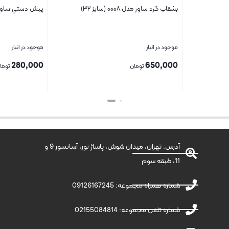
بشقاب گرد ساور مدل ۰۰۰۸ (سایز ۳۲)
پيش دستي ساور مد
موجود در انبار
موجود در انبار
280,000
650,000
تومان
توما
بستن
بستن
آدرس: تهران، میدان شوش، پاساژ نور، آسانسور 9 و
11، طبقه سوم
شماره همراه مجموعه: 09126167245
شماره تلفن مجموعه: 02155084814