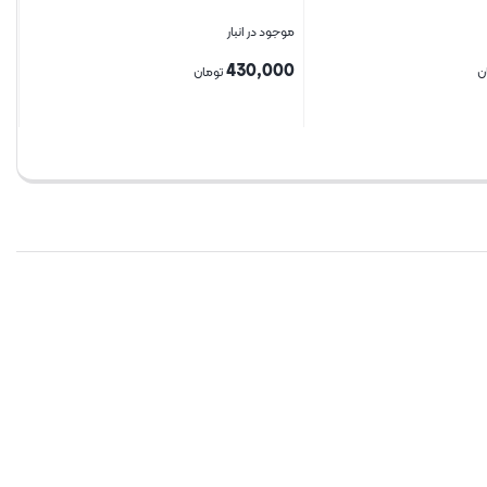
موجود در انبار
430,000
ن
تومان
بستن