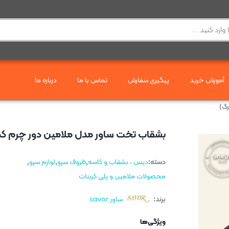
آموزش خرید
پیگیری سفارش
تماس با ما
درباره ما
بشقاب تخت ساور مدل ملامین دور چرم کد 2012 (سایز بزرگ
دسته:
دیس ، بشقاب و کاسه
,
ظروف سرو
,
لوازم سرو
,
محصولات ملامین و پلی کربنات
برند:
ساور savor
ویژگی‌ها