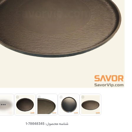
شناسه محصول:
78648345-1