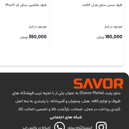
ظرف سس ساور مدل ۰۰۵۸
ظرف ملامین ساور کد ۱۴۰۰۸۱
موجود در انبار
موجود در انبار
350,000
180,000
تومان
تومان
بستن
بستن
ساور پلیت (Savor Plate) به عنوان یکی از با تجربه ترین فروشگاه های
ظروف و لوازم کافه، هتل، رستوران و آشپزخانه، با پایبندی به سه اصل
کلیدی پرداخت در محل، ضمانت بازگشت کالا و تضمین اصالت کالا .
شبکه های اجتماعی
اینستاگرام ساور
ارتباط در واتس اپ