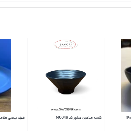
کاسه ملامین ساور کد 140046
ظرف بیضی ملامین سا