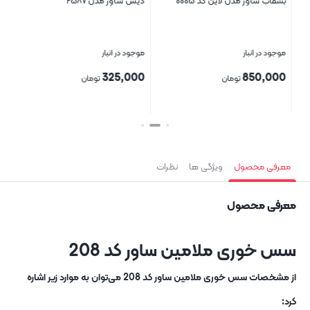
بشقاب ساور مدل لاین کد ۰۰۰۵
دیس ساور مدل ۲۵۸۷
سین
موجود در انبار
موجود در انبار
موج
00
325,000
850,000
تومان
تومان
بستن
بستن
بست
معرفی محصول
ویژگی ها
نظرات
معرفی محصول
سس خوری ملامین ساور کد 208
از مشخصات سس خوری ملامین ساور کد 208 می‌توان به موارد زیر اشاره
کرد: