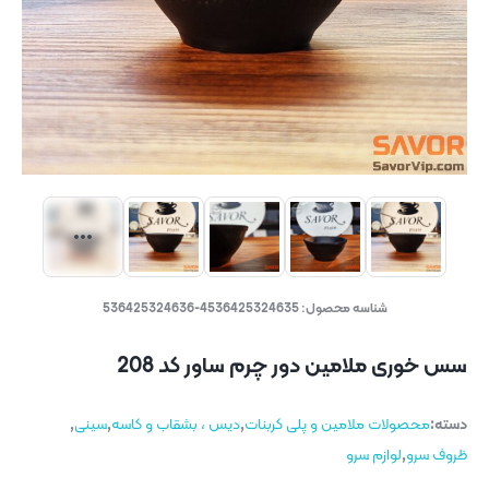
شناسه محصول:
4536425324635-536425324636
سس خوری ملامین دور چرم ساور کد 208
دسته:
محصولات ملامین و پلی کربنات
,
دیس ، بشقاب و کاسه
,
سینی
,
ظروف سرو
,
لوازم سرو