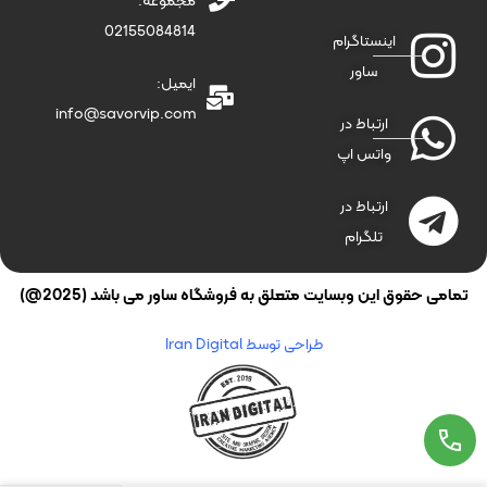
مجموعه:
02155084814
اینستاگرام
ساور
ایمیل:
info@savorvip.com
ارتباط در
واتس اپ
ارتباط در
تلگرام
تمامی حقوق این وبسایت متعلق به فروشگاه ساور می باشد (2025@)
طراحی توسط Iran Digital