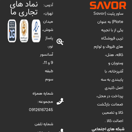
نماد های
آدرس:
تجاری ما
تهران،
ساور پلیت (Savor
میدان
Plate) به عنوان
شوش،
یکی از با تجربه
پاساژ
ترین فروشگاه
نور،
های ظروف و لوازم
آسانسور
کافه، هتل،
9 و 11،
رستوران و
طبقه
آشپزخانه، با
سوم
پایبندی به سه
اصل کلیدی
شماره همراه
پرداخت در محل،
مجموعه:
ضمانت بازگشت
09126167245
کالا و تضمین
اصالت کالا .
شماره تلفن
شبکه های اجتماعی