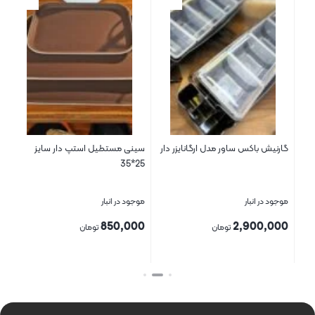
گارنیش باکس ساور مدل ارگانایزر دار
سینی مستطیل استپ دار سایز
ظرف
25*35
موجود در انبار
موجود در انبار
موج
00
850,000
2,900,000
تومان
تومان
بستن
بستن
بست