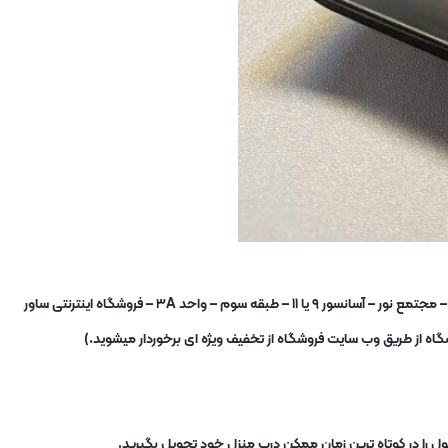
شما برای خرید حضوری نیز میتوانید به فروشگاه در آدرس : تهران – میدان شوش – خیابان صابونیان – خیابان کاخ جوانان – مجتمع نور – آسانسور ۹ یا ۱۱ – طبقه سوم – واحد ۳A – فروشگاه اینترنتی ساور
ه از طریق وب سایت فروشگاه از تخفیف ویژه ای برخوردار میشوید.)
ل را در کوتاه ترین زمان ممکن درب منزل خود تحویل بگیرید.