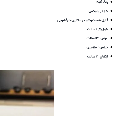
رنگ ثابت
طراحی لوکس
قابل شست‌وشو در ماشین ظرفشویی
طول:۳۸ سانت
عرض: ۱۳ سانت
جنس : ملامین
ارتفاع : ۲ سانت