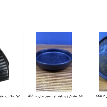
 008
ظرف مزه کوچیک لبه دار ملامین ساور کد 058
ظرف ملامین ساور کد