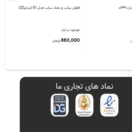
۰۲۴
فلفل ساب و نمک ساب مدل 61 (سایز22)
موجود در انبار
860,000
تومان
بستن
نماد های تجاری ما