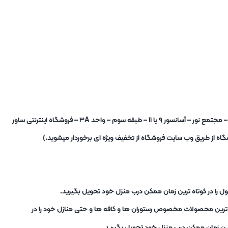
شما برای خرید حضوری نیز میتوانید به فروشگاه در آدرس : تهران – میدان شوش – خیابان صابونیان – خیابان کاخ جوانان – مجتمع نور – آسانسور ۹ یا ۱۱ – طبقه سوم – واحد ۳A – فروشگاه اینترنتی ساور
ه از طریق وب سایت فروشگاه از تخفیف ویژه ای برخوردار میشوید.)
ل را در کوتاه ترین زمان ممکن درب منزل خود تحویل بگیرید.
ب ترین محصولات مخصوص رستوران ها و کافه ها و حتی منازل خود را در
ترین زمان ممکن درب منزل خود تحویل بگیرید.