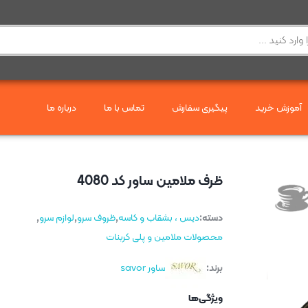
آموزش خرید
پیگیری سفارش
تماس با ما
درباره ما
ظرف ملامین ساور کد 4080
دسته:
دیس ، بشقاب و کاسه
,
ظروف سرو
,
لوازم سرو
,
محصولات ملامین و پلی کربنات
برند:
ساور savor
ویژگی‌ها