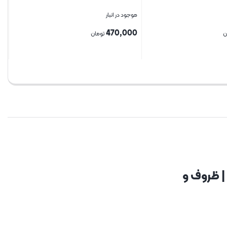
موجود در انبار
470,000
ن
تومان
بستن