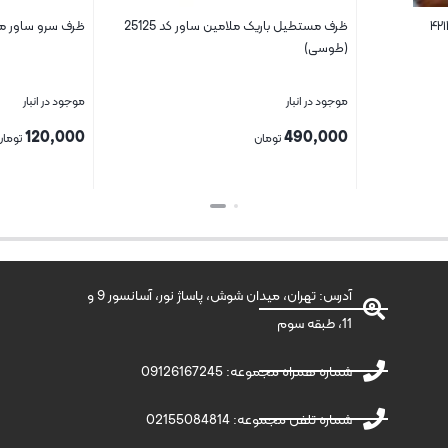
ظرف مستطیل باریک ملامین ساور کد 25125
ظرف سرو ساور مدل ۹
(طوسی)
موجود در انبار
موجود در انبار
120,000
490,000
تومان
تومان
بستن
بستن
آدرس: تهران، میدان شوش، پاساژ نور، آسانسور 9 و
11، طبقه سوم
شماره همراه مجموعه: 09126167245
شماره تلفن مجموعه: 02155084814