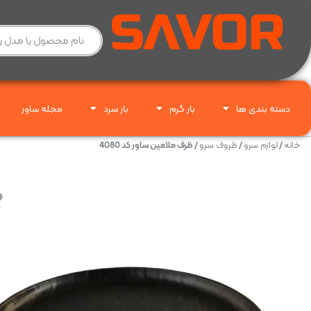
دسته بندی ها
بار گرم
بار سرد
مجله ساور
خانه
/
لوازم سرو
/
ظروف سرو
/ ظرف ملامین ساور کد 4080