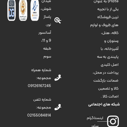
میدان
Plate) به عنوان
شوش،
یکی از با تجربه
پاساژ
ترین فروشگاه
نور،
های ظروف و لوازم
آسانسور
کافه، هتل،
9 و 11،
رستوران و
طبقه
آشپزخانه، با
سوم
پایبندی به سه
اصل کلیدی
شماره همراه
پرداخت در محل،
مجموعه:
ضمانت بازگشت
09126167245
کالا و تضمین
اصالت کالا .
شماره تلفن
شبکه های اجتماعی
مجموعه:
02155084814
اینستاگرام
ساور