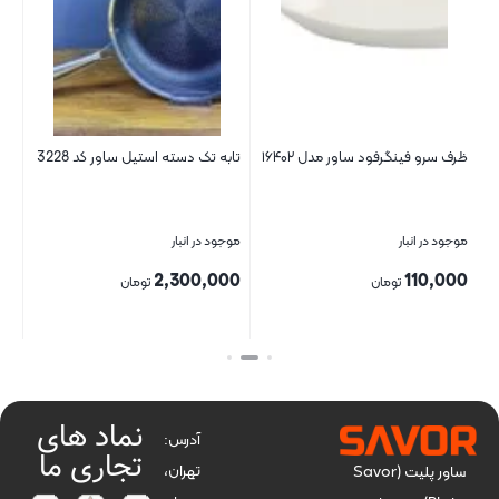
ظرف سرو فینگرفود ساور مدل ۱۶۴۰۲
تابه تک دسته استیل ساور کد 3228
بشق
موجود در انبار
موجود در انبار
موج
00
2,300,000
110,000
تومان
تومان
بستن
بستن
بست
نماد های
آدرس:
تجاری ما
تهران،
ساور پلیت (Savor