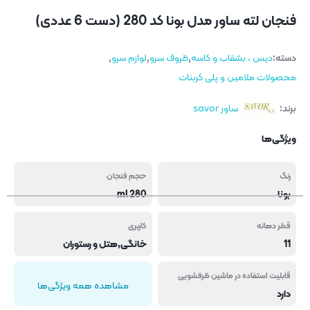
فنجان لته ساور مدل بونا کد 280 (دست 6 عددی)
دسته:
دیس ، بشقاب و کاسه
,
ظروف سرو
,
لوازم سرو
,
محصولات ملامین و پلی کربنات
برند:
ساور savor
ویژگی‌ها
رنگ
حجم فنجان
بونا
280 ml
قطر دهانه
کاربری
11
خانگی,هتل و رستوران
قابلیت استفاده در ماشین ظرفشویی
مشاهده همه ویژگی‌ها
دارد