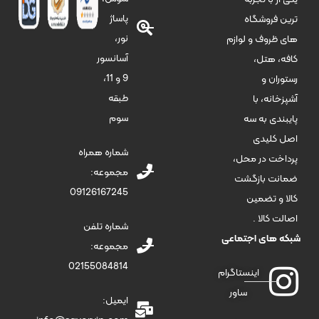
پاساژ
ترین فروشگاه
نور،
های ظروف و لوازم
آسانسور
کافه، هتل،
9 و 11،
رستوران و
طبقه
آشپزخانه، با
سوم
پایبندی به سه
اصل کلیدی
شماره همراه
پرداخت در محل،
مجموعه:
ضمانت بازگشت
09126167245
کالا و تضمین
اصالت کالا .
شماره تلفن
شبکه های اجتماعی
مجموعه:
02155084814
اینستاگرام
ساور
ایمیل: