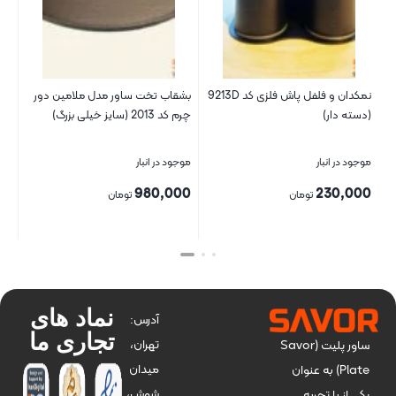
نمکدان و فلفل پاش فلزی کد 9213D
بشقاب تخت ساور مدل ملامین دور
(دسته دار)
چرم کد 2013 (سایز خیلی بزرگ)
موجود در انبار
موجود در انبار
980,000
230,000
تومان
تومان
بستن
بستن
نماد های
آدرس:
تجاری ما
تهران،
ساور پلیت (Savor
میدان
Plate) به عنوان
شوش،
یکی از با تجربه