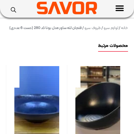
خانه
/
لوازم سرو
/
ظروف سرو
/ فنجان لته ساور مدل بونا کد 280 (دست 6 عددی)
محصولات مرتبط