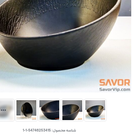
شناسه محصول:
54746253415-1-1