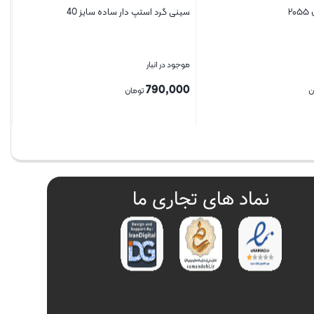
۲
سینی گرد استپ دار ساده سایز 40
موجود در انبار
790,000
ن
تومان
بستن
نماد های تجاری ما