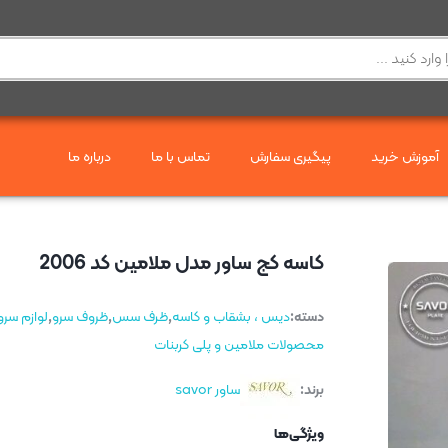
آموزش خرید
پیگیری سفارش
تماس با ما
درباره ما
کاسه کج ساور مدل ملامین کد 2006
دسته:
دیس ، بشقاب و کاسه
,
ظرف سس
,
ظروف سرو
,
لوازم سرو
محصولات ملامین و پلی کربنات
برند:
ساور savor
ویژگی‌ها