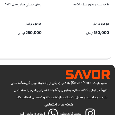
ظرف سس ساور مدل ۰۰۵۸
پيش دستي ساور مدل ۸۰۲۲
موجود در انبار
موجود در انبار
280,000
180,000
تومان
تومان
بستن
بستن
ساور پلیت (Savor Plate) به عنوان یکی از با تجربه ترین فروشگاه های
ظروف و لوازم کافه، هتل، رستوران و آشپزخانه، با پایبندی به سه اصل
کلیدی پرداخت در محل، ضمانت بازگشت کالا و تضمین اصالت کالا .
شبکه های اجتماعی
اینستاگرام ساور
ارتباط در واتس اپ