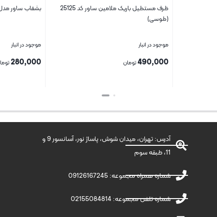
ظرف مستطیل باریک ملامین ساور کد 25125
بشقاب ساور مدل ۰۵۵
(طوسی)
موجود در انبار
موجود در انبار
280,000
490,000
تومان
توما
بستن
بستن
آدرس: تهران، میدان شوش، پاساژ نور، آسانسور 9 و
11، طبقه سوم
شماره همراه مجموعه: 09126167245
شماره تلفن مجموعه: 02155084814